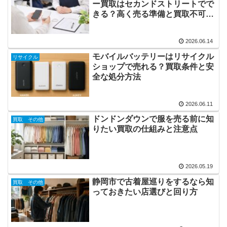
ー買取はセカンドストリートでで
きる？高く売る準備と買取不可の
例
2026.06.14
モバイルバッテリーはリサイクル
リサイクル
ショップで売れる？買取条件と安
全な処分方法
2026.06.11
ドンドンダウンで服を売る前に知
買取 その他
りたい買取の仕組みと注意点
2026.05.19
静岡市で古着屋巡りをするなら知
買取 その他
っておきたい店選びと回り方