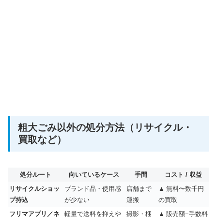
粗大ごみ以外の処分方法（リサイクル・
買取など）
処分ルート
向いているケース
手間
コスト / 収益
リサイクルショッ
ブランド品・使用感
店舗まで
▲ 無料〜数千円
プ持込
が少ない
運搬
の買取
フリマアプリ／ネ
軽量で送料を抑えや
撮影・梱
▲ 販売額−手数料