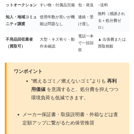
ットオークション
すい物・付属品完備
包・発送
−送料
無料（感謝され
知人・地域コミュ
使用年数が長いが機
連絡・受
る＋処分費ゼ
ニティ譲渡
能は問題なし
け渡し
ロ）
電話一本
不用品回収業者
大型・キズ有り・動
▲ 出張費または
で一括回
（買取可）
作未確認
買取相殺
収
ワンポイント
“燃えるゴミ／燃えないゴミ”よりも
再利
用価値
を意識すると、処分費を抑えつつ
環境負荷も低減できます。
メーカー保証書・取扱説明書・外箱などは査
定額アップに繋がるため保管推奨