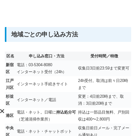
地域ごとの申し込み方法
区名
申し込み窓口・方法
受付時間／特徴
新宿
電話：03‑5304‑8080
収集日3日前23:59まで変更可
区
インターネット受付（24h）
江戸
24h受付。取消は前々日20時
インターネット手続きサイト
川区
まで
杉並
変更：4日前20時まで、取
インターネット／電話
区
消：3日前20時まで
電話・ネット。日曜に
持込処分可
持込は一部品目無料、戸別回
港区
（芝浦清掃作業所）
収は400〜2,800円
中央
収集日前日メール・完了メー
電話・ネット・チャットボット
区
ル通知あり