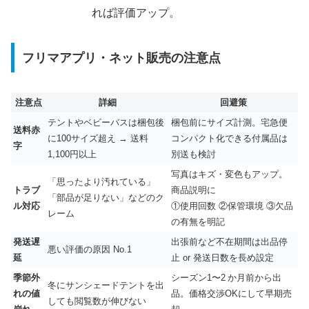
れば評価アップ。
フリマアプリ・ネット販売の注意点
注意点
詳細
回避策
テントやベビーバスは梱包後
梱包前にサイズ計測。宅急便
送料赤
に100サイズ超え → 送料
コンパクト化できる付属品は
字
1,100円以上
別送も検討
写真はキズ・変色もアップ。
「思ったより汚れている」
トラブ
商品説明に
「部品が足りない」などのク
ル対応
①使用回数 ②保管環境 ③欠品
レーム
の有無を明記
発送遅
出張前など不在期間は出品停
悪い評価の原因 No.1
延
止 or 発送日数を長め設定
季節外
シーズン1〜2 か月前から出
冬にサンシェードテントを出
れの値
品。価格交渉OKにして早期売
しても閲覧数が伸びない