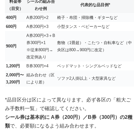
料金帯
シールの組み合
代表的な品目例*
（目安）
わせ例
400円
A券200円×2
椅子・布団・掃除機・ギターなど
600円
A券200円×3
小型タンス・ベビーカーなど
A券200円×3＋B
券300円×1
敷物（1畳超）・こたつ・自転車など（中
900円
※従来800円→
央区は800→900円に改定）
改定例あり
1,200円
B券300円×4
ベッドマット・シングルベッドなど
2,000円〜
組み合わせ（区
ソファ2人掛以上・大型家具など
3,200円
により差）
*品目区分は区によって異なります。必ず各区の「粗大ご
み手数料一覧」で確認してください。
シール券は基本的に A券（200円）／B券（300円）の2種
類
で、必要額になるよう組み合わせます。