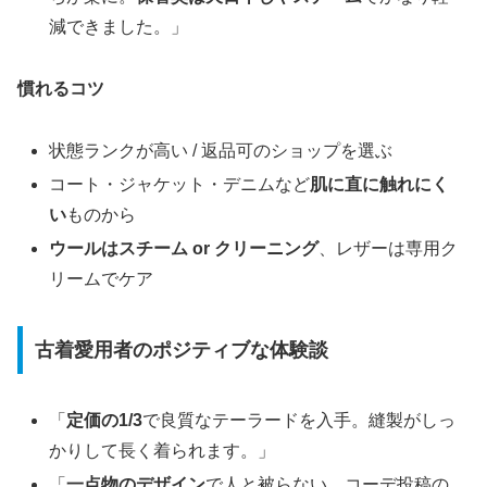
減できました。」
慣れるコツ
状態ランクが高い / 返品可のショップを選ぶ
コート・ジャケット・デニムなど
肌に直に触れにく
い
ものから
ウールはスチーム or クリーニング
、レザーは専用ク
リームでケア
古着愛用者のポジティブな体験談
「
定価の1/3
で良質なテーラードを入手。縫製がしっ
かりして長く着られます。」
「
一点物のデザイン
で人と被らない。コーデ投稿の