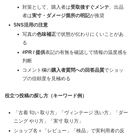
対策として、購入者は
受取後すぐメンテ
、出品
者は
実寸・ダメージ箇所の明記
が推奨
SNS活用の注意
写真の
色味補正
で状態が伝わりにくいことがあ
る
#PR / 提供
表記の有無を確認して情報の温度感を
判断
コメント欄の
購入者質問への回答品質
でショッ
プの信頼度を見極める
役立つ投稿の探し方（キーワード例）
「古着 匂い 取り方」「ヴィンテージ 洗い方」「ダー
ニング やり方」「実寸 取り方」
ショップ名＋「レビュー」「検品」で実利用者の反