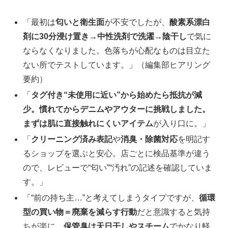
「最初は
匂いと衛生面
が不安でしたが、
酸素系漂白
剤に30分浸け置き→中性洗剤で洗濯→陰干し
で気に
ならなくなりました。色落ちが心配なものは目立た
ない所でテストしています。」（編集部ヒアリング
要約）
「
タグ付き“未使用に近い”から始めたら抵抗が減
少。慣れてからデニムやアウターに挑戦しました。
まずは肌に直接触れにくいアイテム
が入り口に。」
「
クリーニング済み表記
や
消臭・除菌対応
を明記す
るショップを選ぶと安心。店ごとに検品基準が違う
ので、レビューで“匂い”“汚れ”の記述を確認していま
す。」
「“前の持ち主…”と考えてしまうタイプですが、
循環
型の買い物＝廃棄を減らす行動
だと意識すると気持
ちが楽に。
保管臭は天日干しやスチーム
でかなり軽