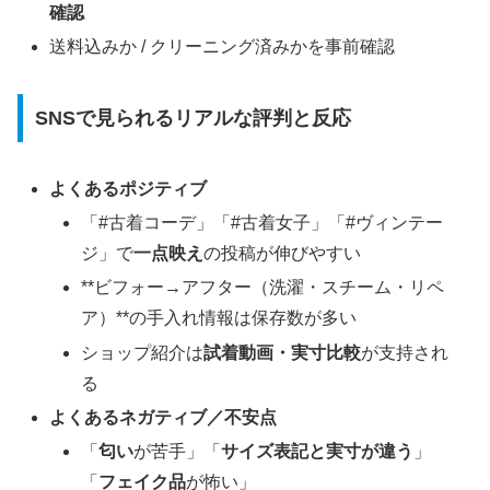
確認
送料込みか / クリーニング済みかを事前確認
SNSで見られるリアルな評判と反応
よくあるポジティブ
「#古着コーデ」「#古着女子」「#ヴィンテー
ジ」で
一点映え
の投稿が伸びやすい
**ビフォー→アフター（洗濯・スチーム・リペ
ア）**の手入れ情報は保存数が多い
ショップ紹介は
試着動画・実寸比較
が支持され
る
よくあるネガティブ／不安点
「
匂い
が苦手」「
サイズ表記と実寸が違う
」
「
フェイク品
が怖い」