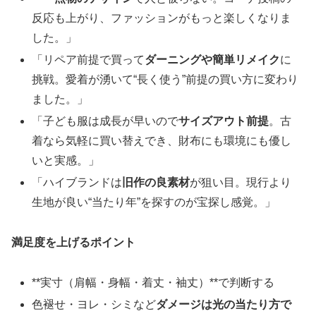
反応も上がり、ファッションがもっと楽しくなりま
した。」
「リペア前提で買って
ダーニングや簡単リメイク
に
挑戦。愛着が湧いて“長く使う”前提の買い方に変わり
ました。」
「子ども服は成長が早いので
サイズアウト前提
。古
着なら気軽に買い替えでき、財布にも環境にも優し
いと実感。」
「ハイブランドは
旧作の良素材
が狙い目。現行より
生地が良い“当たり年”を探すのが宝探し感覚。」
満足度を上げるポイント
**実寸（肩幅・身幅・着丈・袖丈）**で判断する
色褪せ・ヨレ・シミなど
ダメージは光の当たり方で