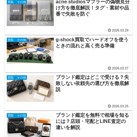
acne studiosマフラーの偽物見分
買取 その他
け方を徹底解説！タグ・素材や品
番で失敗を防ぐ
2026.03.29
g-shock買取でハードオフを使う
買取 その他
ときの流れと高く売る準備
2026.03.27
ブランド鑑定はどこで受ける？失
買取 その他
敗しない依頼先の選び方を徹底解
説
2026.03.25
ブランド鑑定を無料で相場を知る
買取 その他
には？店頭・宅配とLINE査定の
違いを解説