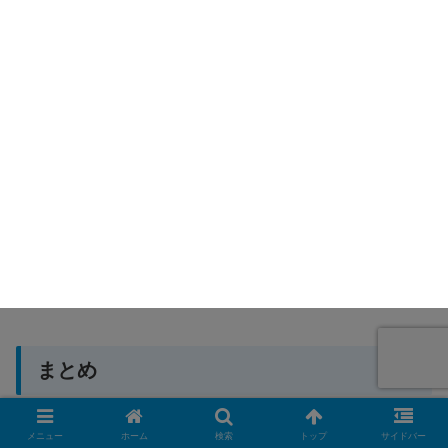
まとめ
メニュー
ホーム
検索
トップ
サイドバー
ニンテンドープリペイドカードを現金に戻すことは、原則