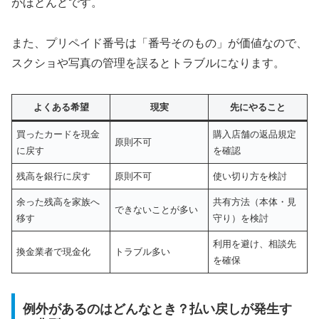
がほとんどです。
また、プリペイド番号は「番号そのもの」が価値なので、
スクショや写真の管理を誤るとトラブルになります。
よくある希望
現実
先にやること
買ったカードを現金
購入店舗の返品規定
原則不可
に戻す
を確認
残高を銀行に戻す
原則不可
使い切り方を検討
余った残高を家族へ
共有方法（本体・見
できないことが多い
移す
守り）を検討
利用を避け、相談先
換金業者で現金化
トラブル多い
を確保
例外があるのはどんなとき？払い戻しが発生す