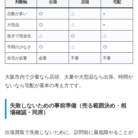
判断軸
出張
店頭
宅配
点数が多い
◎
△
○
大型品
◎
△
×
急ぎで現金化
△
◎
△
手間の少なさ
◎
△
◎
在宅が必要
必要
不要
不要
大阪市内で少量なら店頭、大量や大型品なら出張、時間が
ないなら宅配が基本の考え方です。
失敗しないための事前準備（売る範囲決め・相
場確認・同席）
出張買取で失敗しないために、訪問前に最低限やることが