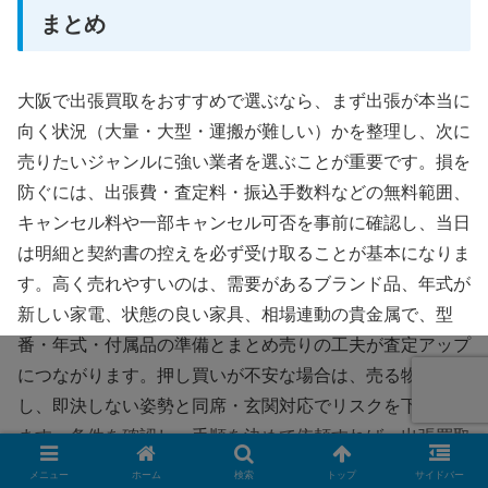
まとめ
大阪で出張買取をおすすめで選ぶなら、まず出張が本当に
向く状況（大量・大型・運搬が難しい）かを整理し、次に
売りたいジャンルに強い業者を選ぶことが重要です。損を
防ぐには、出張費・査定料・振込手数料などの無料範囲、
キャンセル料や一部キャンセル可否を事前に確認し、当日
は明細と契約書の控えを必ず受け取ることが基本になりま
す。高く売れやすいのは、需要があるブランド品、年式が
新しい家電、状態の良い家具、相場連動の貴金属で、型
番・年式・付属品の準備とまとめ売りの工夫が査定アップ
につながります。押し買いが不安な場合は、売る物を限定
し、即決しない姿勢と同席・玄関対応でリスクを下げられ
ます。条件を確認し、手順を決めて依頼すれば、出張買取
は大阪でも効率よく納得感のある売却手段になります。
メニュー
ホーム
検索
トップ
サイドバー