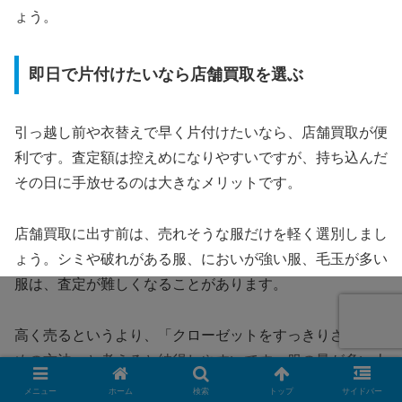
ょう。
即日で片付けたいなら店舗買取を選ぶ
引っ越し前や衣替えで早く片付けたいなら、店舗買取が便
利です。査定額は控えめになりやすいですが、持ち込んだ
その日に手放せるのは大きなメリットです。
店舗買取に出す前は、売れそうな服だけを軽く選別しまし
ょう。シミや破れがある服、においが強い服、毛玉が多い
服は、査定が難しくなることがあります。
高く売るというより、「クローゼットをすっきりさせるた
めの方法」と考えると納得しやすいです。服の量が多い人
ほど、店舗買取の手軽さは助けになります。
メニュー
ホーム
検索
トップ
サイドバー