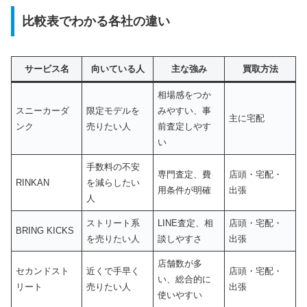
比較表でわかる各社の違い
サービス名
向いている人
主な強み
買取方法
相場感をつか
スニーカーダ
限定モデルを
みやすい、事
主に宅配
ンク
売りたい人
前査定しやす
い
手数料の不安
専門査定、費
店頭・宅配・
RINKAN
を減らしたい
用条件が明確
出張
人
ストリート系
LINE査定、相
店頭・宅配・
BRING KICKS
を売りたい人
談しやすさ
出張
店舗数が多
セカンドスト
近くで手早く
店頭・宅配・
い、総合的に
リート
売りたい人
出張
使いやすい