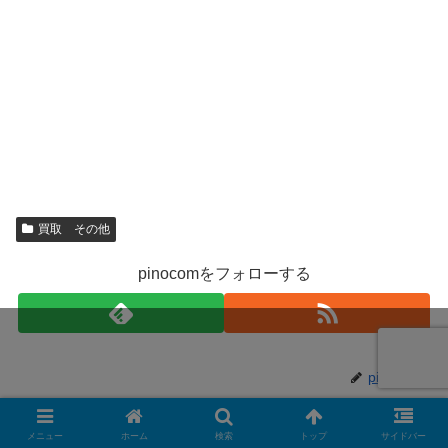
買取 その他
pinocomをフォローする
pinocom
関連記事
メニュー
ホーム
検索
トップ
サイドバー